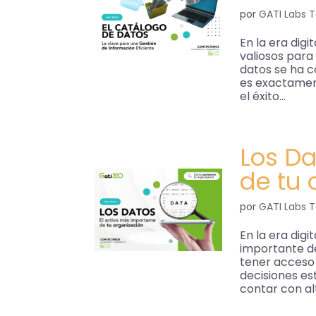
por
GATI Labs 
En la era digi
valiosos para
datos se ha 
es exactament
el éxito...
Los Da
de tu 
por
GATI Labs 
En la era digi
importante de
tener acceso
decisiones es
contar con alt