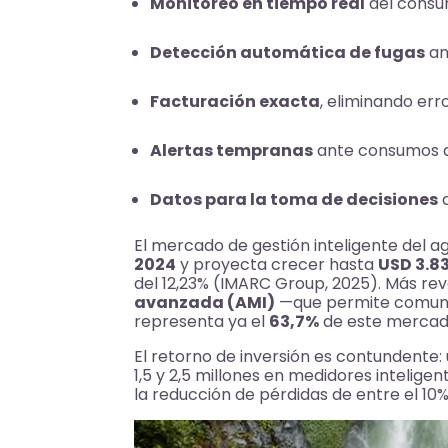
Monitoreo en tiempo real
del consu
Detección automática de fugas
an
Facturación exacta
, eliminando er
Alertas tempranas
ante consumos a
Datos para la toma de decisiones
d
El mercado de gestión inteligente del 
2024
y proyecta crecer hasta
USD 3.8
del 12,23% (IMARC Group, 2025). Más re
avanzada (AMI)
—que permite comunic
representa ya el
63,7%
de este mercad
El retorno de inversión es contundente:
1,5 y 2,5 millones en medidores intelig
la reducción de pérdidas de entre el 10% 