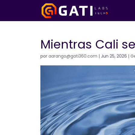
Mientras Cali 
por
aarango@gati360.com
|
Jun 25, 2026
|
Ge