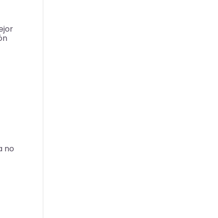
ejor
ión
e
a no