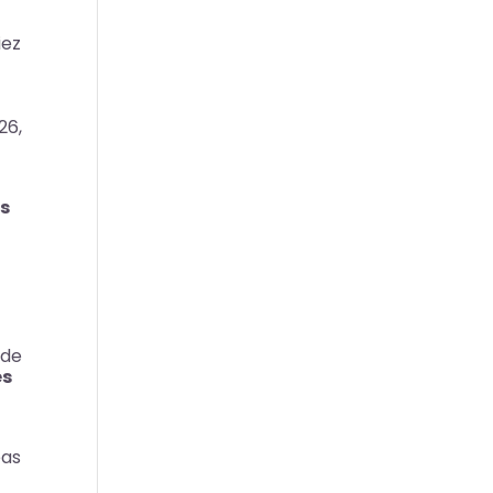
iez
26,
os
 de
es
eas