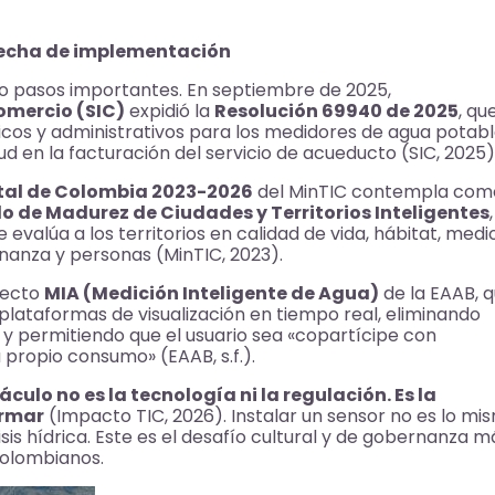
brecha de implementación
 pasos importantes. En septiembre de 2025,
omercio (SIC)
expidió la
Resolución 69940 de 2025
, qu
icos y administrativos para los medidores de agua potab
ud en la facturación del servicio de acueducto (SIC, 2025)
ital de Colombia 2023-2026
del MinTIC contempla com
o de Madurez de Ciudades y Territorios Inteligentes
,
valúa a los territorios en calidad de vida, hábitat, medi
nanza y personas (MinTIC, 2023).
yecto
MIA (Medición Inteligente de Agua)
de la EAAB, 
lataformas de visualización en tiempo real, eliminando
 y permitiendo que el usuario sea «copartícipe con
 propio consumo» (EAAB, s.f.).
áculo no es la tecnología ni la regulación. Es la
ormar
(Impacto TIC, 2026). Instalar un sensor no es lo mi
sis hídrica. Este es el desafío cultural y de gobernanza m
colombianos.