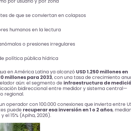
mo por usuario y por zona
tes de que se conviertan en colapsos
rores humanos en la lectura
nómalos o presiones irregulares
e política pública hídrica
agua en América Latina ya alcanzó
USD 1.250 millones en
30 millones para 2033
, con una tasa de crecimiento anu
velador aún: el segmento de
infraestructura de medici
ación bidireccional entre medidor y sistema central—
o regional.
 un operador con 100.000 conexiones que invierta entre 
entes puede
recuperar esa inversión en 1 o 2 años
, media
y el 15% (Apiha, 2026).