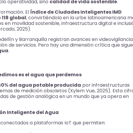
olo operatividad, sino
calidad de vida sostenible
.
formación. El
Índice de Ciudades Inteligentes IMD
 118 global
, convirtiéndola en la urbe latinoamericana m
 en movilidad sostenible, infraestructura digital e inclus
ercado, 2025).
llín y Barranquilla registran avances en videovigilancia
ación de servicios. Pero hay una dimensión crítica que sigu
agua
.
 medimos es el agua que perdemos
40% del agua potable producida
por infraestructuras
temas de medición obsoletos (Xylem Vue, 2025). Esta cifr
cadas de gestión analógica en un mundo que ya opera en
ón Inteligente del Agua
es conectados a plataformas IoT que permiten: