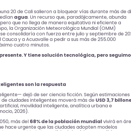
una 20 de Cali salieron a bloquear vías durante más de d
Pedían
agua
. Un recurso que, paradójicamente, abunda
pero que no llega de manera equitativa ni eficiente a
empo, la Organización Meteorológica Mundial (OMM)
e consolidaría con fuerza entre julio y septiembre de 20
l Cauca y a Acuavalle a pedir a sus más de 255.000
áximo cuatro minutos.
l presente. Y tiene solución tecnológica, pero seguim
teligentes son la respuesta
ligente— dejó de ser ciencia ficción. Según estimaciones
al de ciudades inteligentes moverá más de
USD 3,7 billon
artificial, movilidad inteligente, analítica urbana e
nocio, 2026).
2050, más del
68% de la población mundial
vivirá en ár
 que hace urgente que las ciudades adopten modelos